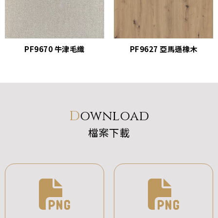
PF9670 牛津毛織
PF9627 亞馬遜橡木
Download
檔
案
下
載