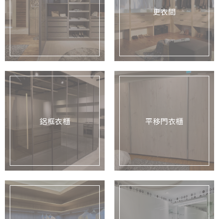
更衣間
鋁框衣櫃
平移門衣櫃