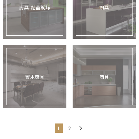
廚具-結晶鋼烤
廚具
實木廚具
廚具
1
2